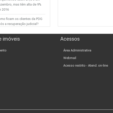
zembro, mas têm alta de 9%
 2016
mo ficam os clientes da PDG
ós a recuperação judicial?
w Jones e S&P 500 recuam
e imóveis
Acessos
ós queda nas ações de
ergia
ento
Área Administrativa
Webmail
Acesso restrito - Atend. on-line