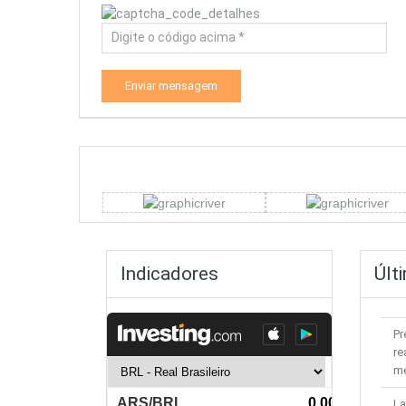
Enviar mensagem
Indicadores
Últ
Pr
re
m
La