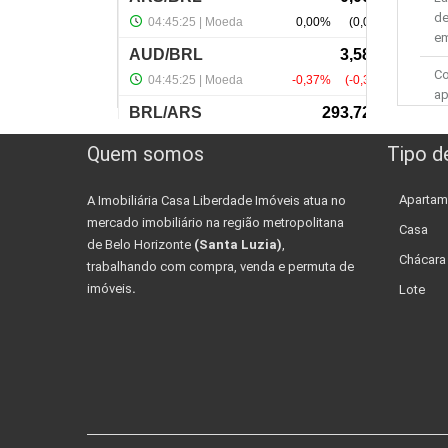
de
em
Co
ap
Do
Quem somos
Tipo d
ap
en
Apartam
A Imobiliária Casa Liberdade Imóveis atua no
mercado imobiliário na região metropolitana
Casa
de Belo Horizonte
(Santa Luzia)
,
Chácara
trabalhando com compra, venda e permuta de
imóveis
.
Lote