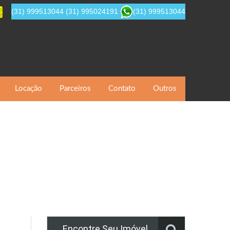
(31) 999513044
(31) 995024191
(31) 999513044
Locação
Parceiros
Contato
Outros
Encontre Seu Imóvel