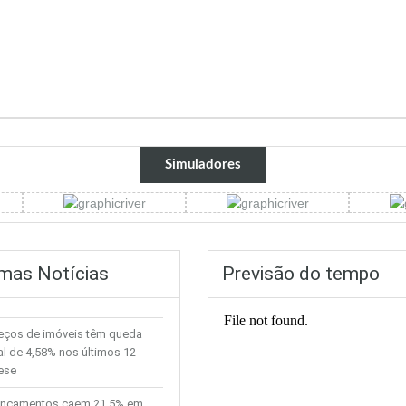
Simuladores
imas Notícias
Previsão do tempo
eços de imóveis têm queda
al de 4,58% nos últimos 12
ese
nçamentos caem 21,5% em