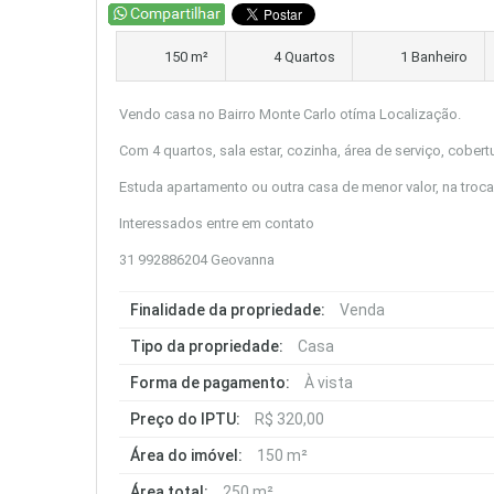
150 m²
4 Quartos
1 Banheiro
Vendo casa no Bairro Monte Carlo otíma Localização.
Com 4 quartos, sala estar, cozinha, área de serviço, cober
Estuda apartamento ou outra casa de menor valor, na troc
Interessados entre em contato
31 992886204 Geovanna
Finalidade da propriedade:
Venda
Tipo da propriedade:
Casa
Forma de pagamento:
À vista
Preço do IPTU:
R$ 320,00
Área do imóvel:
150 m²
Área total:
250 m²