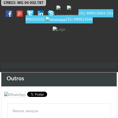
CRECI: MG 04 032.787
(31) 999513044
(31)
995024191
(31) 999513044
Outros
Nossos serviços