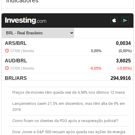
Indicadores
Últimas Notícias
Preços de imóveis têm queda real de 4,58% nos últimos 12 mese
Lançamentos caem 21,5% em dezembro, mas têm alta de 9% em
2016
Como ficam os clientes da PDG após a recuperação judicial?
Dow Jones e S&P 500 recuam após queda nas ações de energia