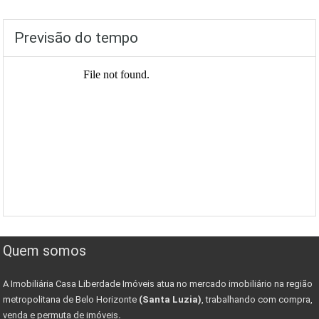
Previsão do tempo
Quem somos
A Imobiliária Casa Liberdade Imóveis atua no mercado imobiliário na região
metropolitana de Belo Horizonte
(Santa Luzia)
, trabalhando com compra,
venda e permuta de imóveis
.