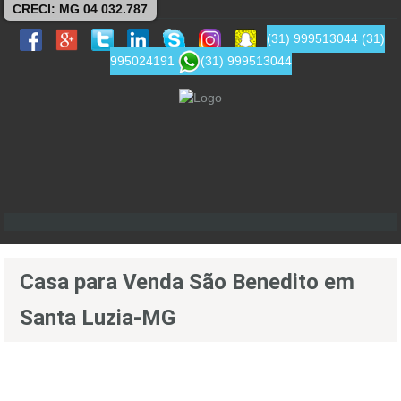
CRECI: MG 04 032.787
(31) 999513044
(31)
995024191
(31) 999513044
Casa para Venda São Benedito em
Santa Luzia-MG