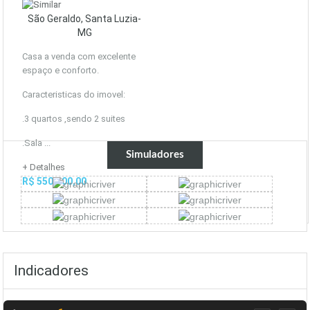
São Geraldo, Santa Luzia-
MG
Casa a venda com excelente
espaço e conforto.
Caracteristicas do imovel:
.3 quartos ,sendo 2 suites
.Sala ...
Simuladores
+ Detalhes
R$ 550.000,00
Indicadores