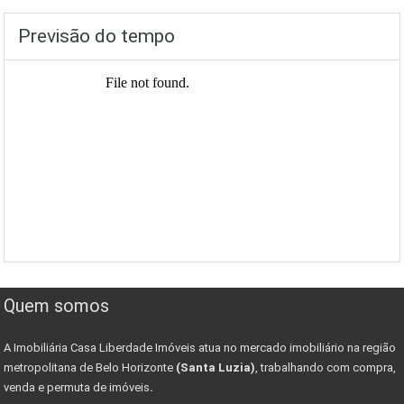
Previsão do tempo
Quem somos
A Imobiliária Casa Liberdade Imóveis atua no mercado imobiliário na região
metropolitana de Belo Horizonte
(Santa Luzia)
, trabalhando com compra,
venda e permuta de imóveis
.