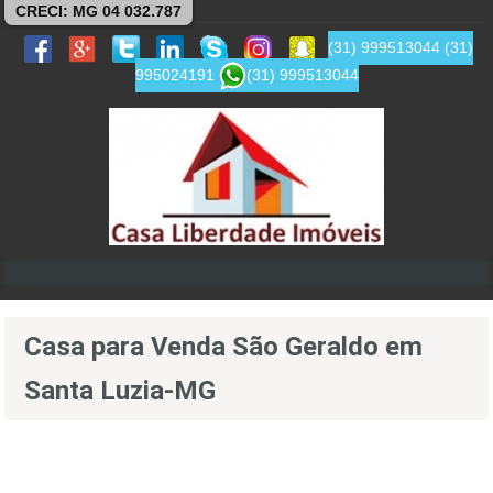
CRECI: MG 04 032.787
(31) 999513044
(31)
995024191
(31) 999513044
Casa para Venda São Geraldo em
Santa Luzia-MG